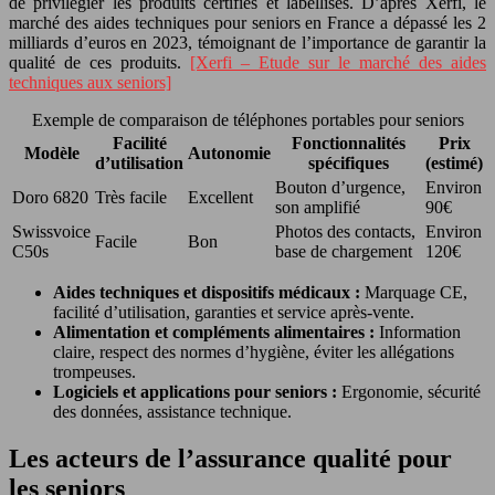
de privilégier les produits certifiés et labellisés. D’après Xerfi, le
marché des aides techniques pour seniors en France a dépassé les 2
milliards d’euros en 2023, témoignant de l’importance de garantir la
qualité de ces produits.
[Xerfi – Etude sur le marché des aides
techniques aux seniors]
Exemple de comparaison de téléphones portables pour seniors
Facilité
Fonctionnalités
Prix
Modèle
Autonomie
d’utilisation
spécifiques
(estimé)
Bouton d’urgence,
Environ
Doro 6820
Très facile
Excellent
son amplifié
90€
Swissvoice
Photos des contacts,
Environ
Facile
Bon
C50s
base de chargement
120€
Aides techniques et dispositifs médicaux :
Marquage CE,
facilité d’utilisation, garanties et service après-vente.
Alimentation et compléments alimentaires :
Information
claire, respect des normes d’hygiène, éviter les allégations
trompeuses.
Logiciels et applications pour seniors :
Ergonomie, sécurité
des données, assistance technique.
Les acteurs de l’assurance qualité pour
les seniors